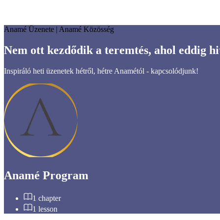
Anamé Üzenete | Anamé Közösség
Nem ott kezdődik a teremtés, ahol eddig hi
Inspiráló heti üzenetek hétről, hétre Anamétól - kapcsolódjunk!
Anamé Program
1
chapter
1
lesson