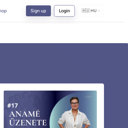
hop
Sign up
Login
🇭🇺
HU