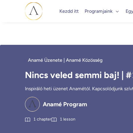
Kezdd itt
Programjaink
Egy
Anamé Üzenete | Anamé Közösség
Nincs veled semmi baj! | 
Inspiráló heti üzenet Anamétól. Kapcsolódjunk szívtő
Anamé Program
1
chapter
1
lesson