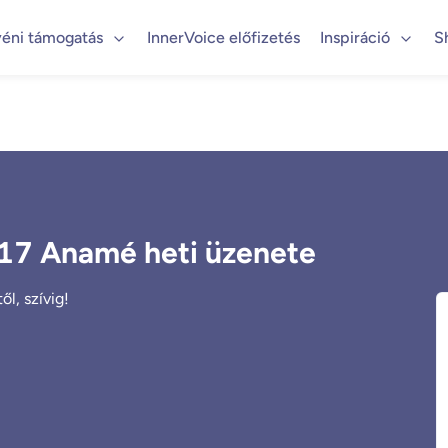
éni támogatás
InnerVoice előfizetés
Inspiráció
S
#17 Anamé heti üzenete
l, szívig!