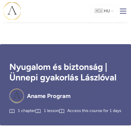
🇭🇺
HU
Nyugalom és biztonság |
Ünnepi gyakorlás Lászlóval
Aname Program
1
chapter
1
lesson
Access this course for
1
days