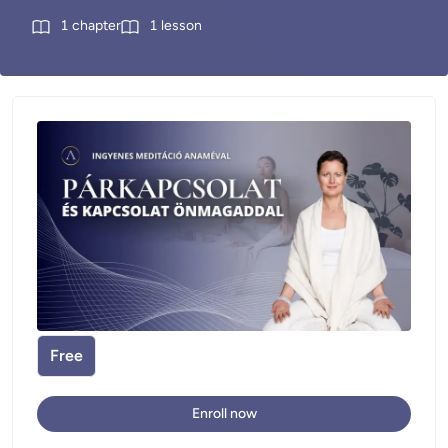
1
chapter
1
lesson
Free
Enroll now