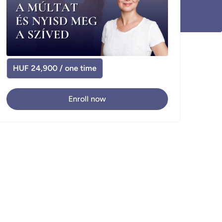
HUF 24,900 / one time
Enroll now