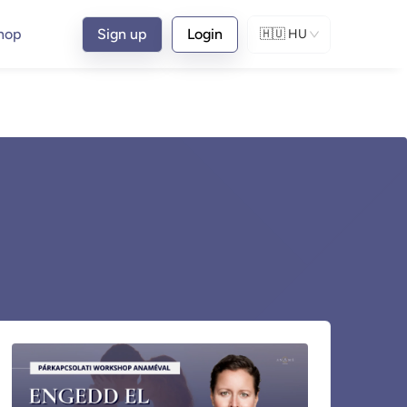
hop
Sign up
Login
🇭🇺
HU