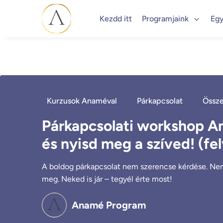
Kezdd itt
Programjaink
Egy
Kurzusok Anaméval
Párkapcsolat
Össze
Párkapcsolati workshop An
és nyisd meg a szíved! (fel
A boldog párkapcsolat nem szerencse kérdése. Nem
meg. Neked is jár – tegyél érte most!
Anamé Program