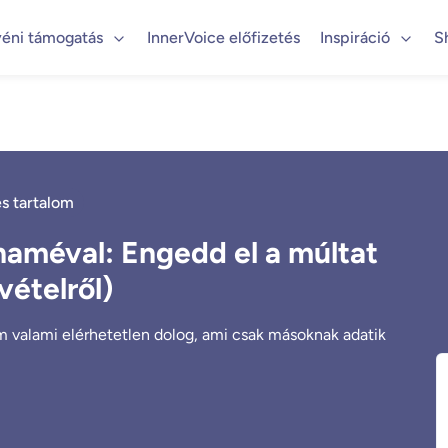
éni támogatás
InnerVoice előfizetés
Inspiráció
S
s tartalom
améval: Engedd el a múltat
vételről)
 valami elérhetetlen dolog, ami csak másoknak adatik