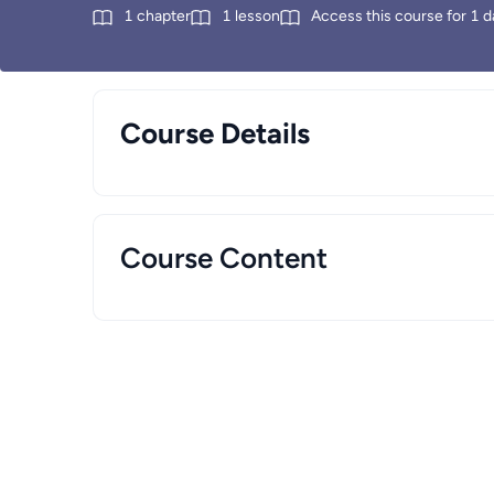
1
chapter
1
lesson
Access this course for
1
d
Course Details
Course Content