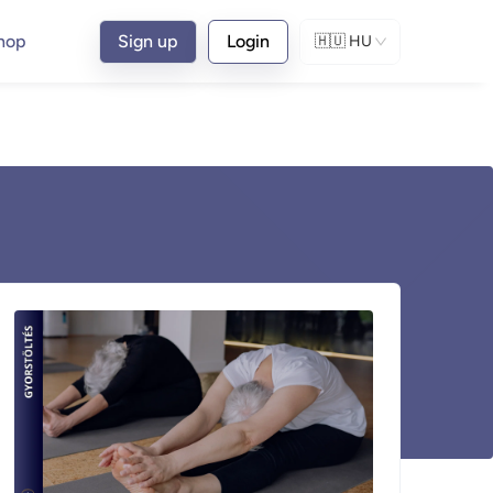
hop
Sign up
Login
🇭🇺
HU