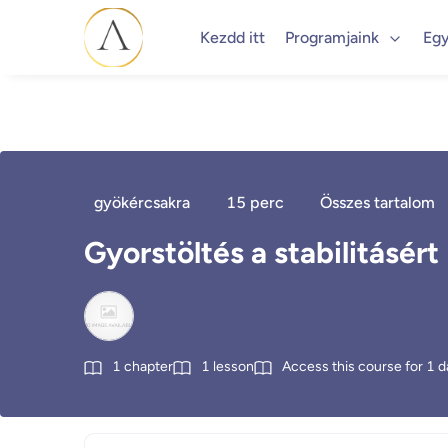
Kezdd itt
Programjaink
Egy
gyökércsakra
15 perc
Összes tartalom
Gyorstöltés a stabilitásért
1
chapter
1
lesson
Access this course for
1
d