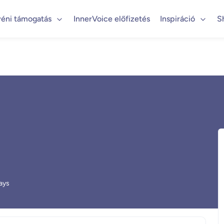
éni támogatás
InnerVoice előfizetés
Inspiráció
S
ays