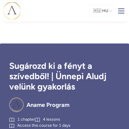
🇭🇺
HU
Sugározd ki a fényt a
szívedből! | Ünnepi Aludj
velünk gyakorlás
Aname Program
1
chapter
4
lessons
Access this course for
1
days