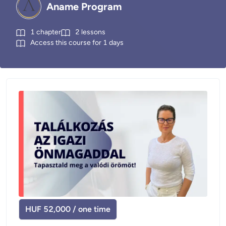
Aname Program
1
chapter
2
lessons
Access this course for
1
days
HUF 52,000 / one time