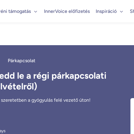
éni támogatás
InnerVoice előfizetés
Inspiráció
S
Párkapcsolat
tedd le a régi párkapcsolati
lvételről)
szeretetben a gyógyulás felé vezető úton!
ays