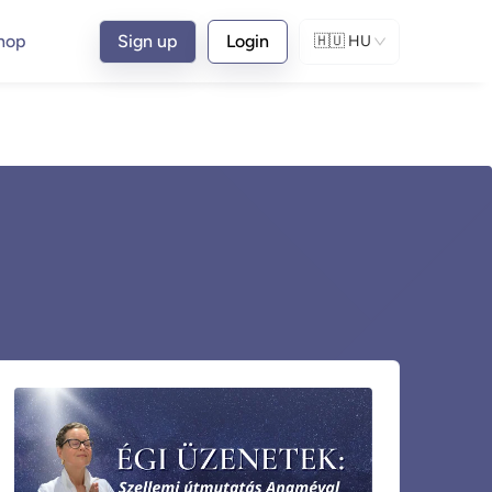
hop
Sign up
Login
🇭🇺
HU