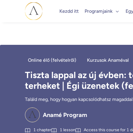
Kezdd itt
Programjaink
Egy
Online élő (felvételről)
Kurzusok Anaméval
Tiszta lappal az új évben: 
terheket | Égi üzenetek (fe
Találd meg, hogy hogyan kapcsolódhatsz magaddal 
Anamé Program
1
chapter
1
lesson
Access this course for
1
d