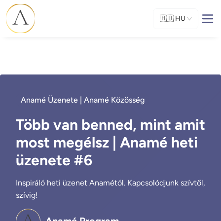
🇭🇺
HU
Anamé Üzenete | Anamé Közösség
Több van benned, mint amit
most megélsz | Anamé heti
üzenete #6
Inspiráló heti üzenet Anamétól. Kapcsolódjunk szívtől,
szívig!