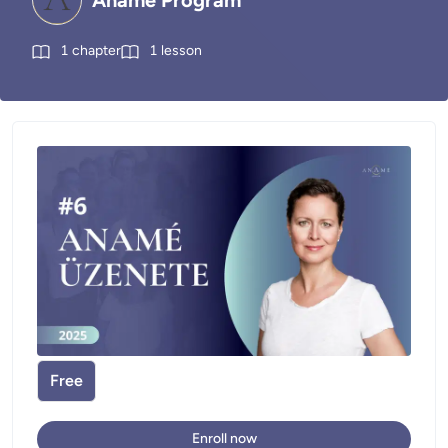
Anamé Program
1
chapter
1
lesson
Free
Enroll now