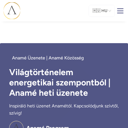
🇭🇺
HU
Anamé Üzenete | Anamé Közösség
Világtörténelem
energetikai szempontból |
Anamé heti üzenete
Inspiráló heti üzenet Anamétól. Kapcsolódjunk szívtől,
szívig!