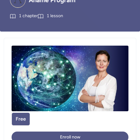
Anamé Program
1
chapter
1
lesson
Free
Enroll now