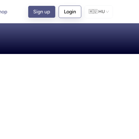
hop
Sign up
Login
🇭🇺
HU