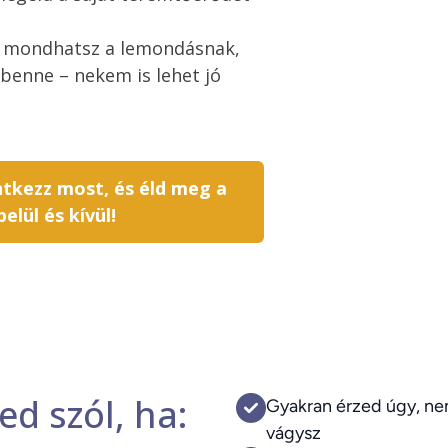
út mondhatsz a lemondásnak, 
 benne – nekem is lehet jó 
ntkezz most, és éld meg a
elül és kívül!
ed szól, ha:
Gyakran érzed úgy, ne
vágysz