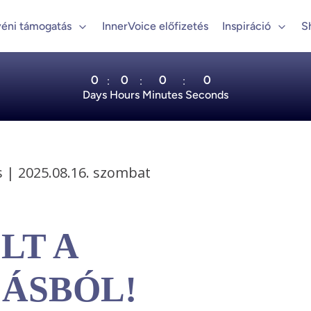
éni támogatás
InnerVoice előfizetés
Inspiráció
S
0
0
0
0
:
:
:
Days
Hours
Minutes
Seconds
 | 2025.08.16. szombat 
LT A
ÁSBÓL!