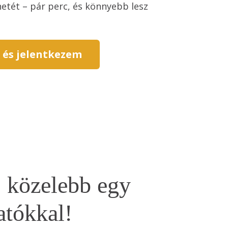
tét – pár perc, és könnyebb lesz 
 és jelentkezem
j közelebb egy
atókkal!