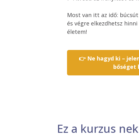
Most van itt az idő: búcs
és végre elkezdhetsz hinni
életem!
👉 Ne hagyd ki – jele
bőséget b
Ez a kurzus nek