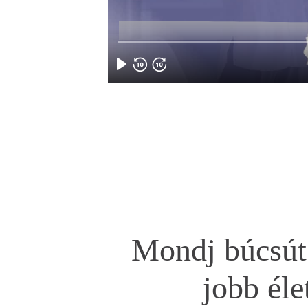
Mondj búcsút 
jobb él