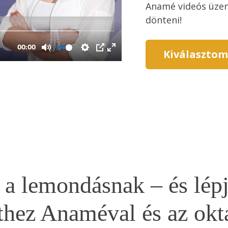
Anamé videós üzene
dönteni!
Kiválasztom
a lemondásnak – és lép
ethez Anaméval és az okt