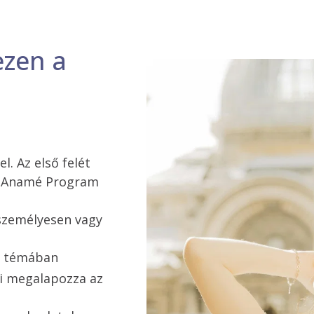
ezen a
l. Az első felét
az Anamé Program
személyesen vagy
a témában
mi megalapozza az