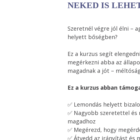
NEKED IS LEHE
Szeretnél végre jól élni –
helyett bőségben?
Ez a kurzus segít elengedni 
megérkezni abba az állap
magadnak a jót – méltósá
Ez a kurzus abban támoga
✅ Lemondás helyett bizalo
✅ Nagyobb szeretettel és 
magadhoz

✅ Megérezd, hogy megérdem
✅ Átvedd az irányítást és