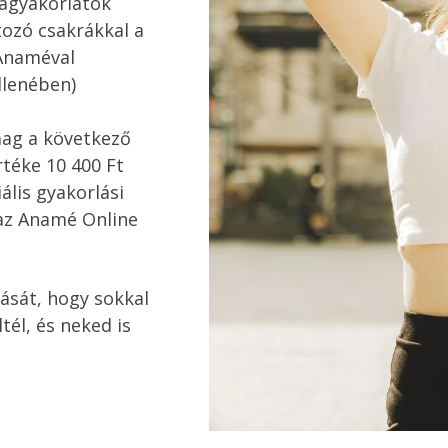
iagyakorlatok
tozó csakrákkal a
Anaméval
llenében)
ag a következő
téke 10 400 Ft
lis gyakorlási
 az Anamé Online
dását, hogy sokkal 
él, és neked is 