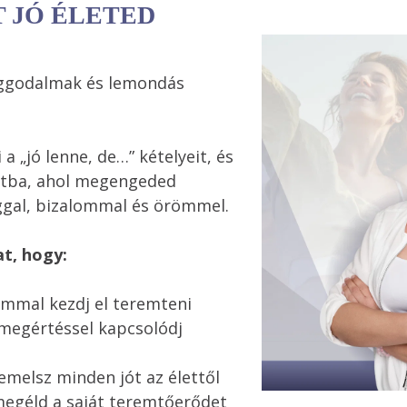
T JÓ ÉLETED
 aggodalmak és lemondás 
a „jó lenne, de…” kételyeit, és 
otba, ahol megengeded 
ggal, bizalommal és örömmel.
t, hogy:
mmal kezdj el teremteni

megértéssel kapcsolódj 
elsz minden jót az élettől

 megéld a saját teremtőerődet