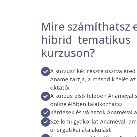
Mire számíthatsz 
hibrid tematikus
kurzuson?
A kurzust két részre osztva éred e
Anamé tartja, a második felét 
oktatói.
A kurzus első felében Anaméval 
online élőben találkozhatsz
Kérdések és válaszok Anaméval 
Szellemi gyakorlat Anaméval, a
energetikai átalakulást