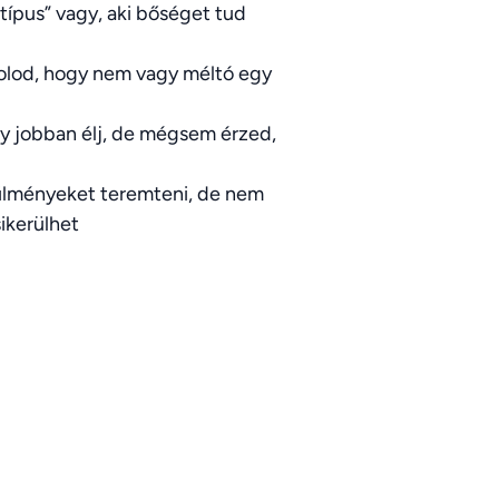
típus” vagy, aki bőséget tud
olod, hogy nem vagy méltó egy
gy jobban élj, de mégsem érzed,
rülményeket teremteni, de nem
sikerülhet