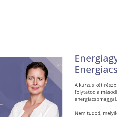
Energiag
Energia
A kurzus két részbő
folytatod a másodi
energiacsomaggal.
Nem tudod, melyik