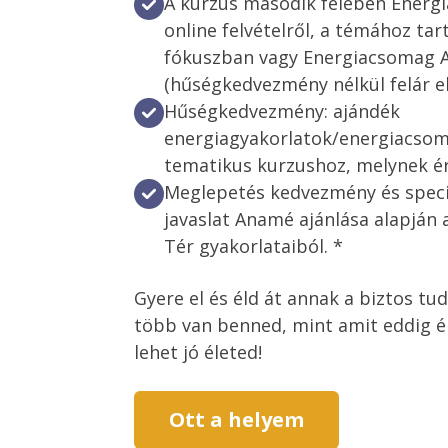
A kurzus második felében Energ
online felvételről, a témához tar
fókuszban vagy Energiacsomag 
(hűségkedvezmény nélkül felár e
Hűségkedvezmény: ajándék
energiagyakorlatok/energiacsom
tematikus kurzushoz, melynek ér
Meglepetés kedvezmény és speciá
javaslat Anamé ajánlása alapján
Tér gyakorlataiból. *
Gyere el és éld át annak a biztos tu
több van benned, mint amit eddig élt
Ott a helyem