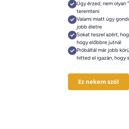
Úgy érzed, nem olyan “
teremteni
Valami miatt úgy gond
jobb életre
Sokat teszel azért, ho
hogy előbbre jutnál
Próbáltál már jobb kö
hitted el igazán, hogy 
Ez nekem szól