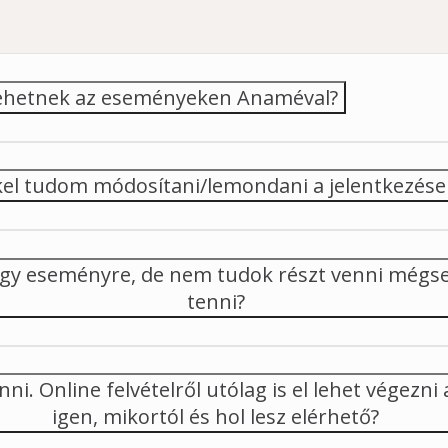
 vehetnek az eseményeken Anaméval?
kkel tudom módosítani/lemondani a jelentkezés
egy eseményre, de nem tudok részt venni mégs
tenni?
ni. Online felvételről utólag is el lehet végezni 
igen, mikortól és hol lesz elérhető?