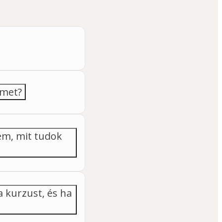
emet?
em, mit tudok
a kurzust, és ha