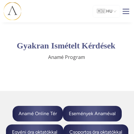
🇭🇺
HU
Gyakran Ismételt Kérdések
Anamé Program 
Anamé Online Tér
Események Anaméval
Egyéni óra oktatókkal
Csoportos óra oktatókkal