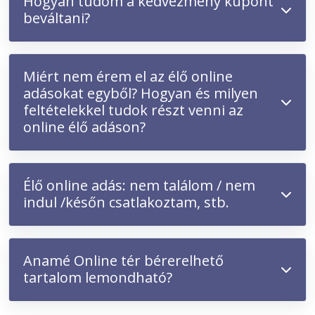
H
ogyan tudom a kedvezmény kupont
beváltani?
Miért nem érem el az élő online
adásokat egyből? Hogyan és milyen
feltételekkel tudok részt venni az
online élő adáson?
Élő online adás: nem találom / nem
indul /későn csatlakoztam, stb.
Anamé Online tér bérerelhető
tartalom lemondható?