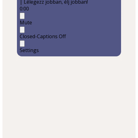
| Lélegezz jobban, élj jobban!
0:00
Mute
Closed-Captions Off
Settings