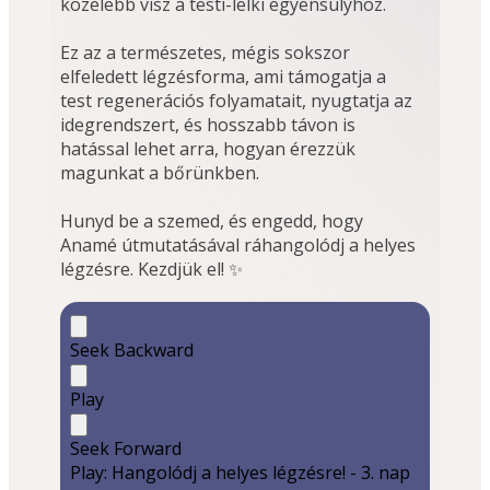
közelebb visz a testi-lelki egyensúlyhoz. 
Ez az a természetes, mégis sokszor 
elfeledett légzésforma, ami támogatja a 
test regenerációs folyamatait, nyugtatja az 
idegrendszert, és hosszabb távon is 
hatással lehet arra, hogyan érezzük 
magunkat a bőrünkben. 
Hunyd be a szemed, és engedd, hogy 
Anamé útmutatásával ráhangolódj a helyes 
légzésre. Kezdjük el! ✨
Seek Backward
Play
Seek Forward
Play: Hangolódj a helyes légzésre! - 3. nap