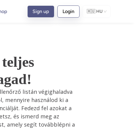
hop
Sign up
Login
🇭🇺
HU
teljes
magad!
llenőrző listán végighaladva 
l, mennyire használod ki a 
ciálját. Fedezd fel azokat a 
hetsz, és ismerd meg az 
t, amely segít továbblépni a 