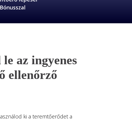
Bónusszal
 le az ingyenes
ő ellenőrző
sználod ki a teremtőerődet a 