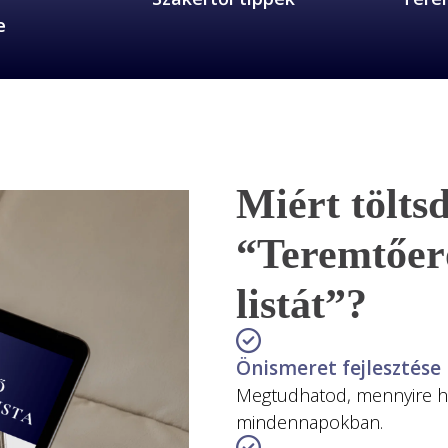
e
Miért töltsd
“Teremtőer
listát”?
Önismeret fejlesztése
Megtudhatod, mennyire ha