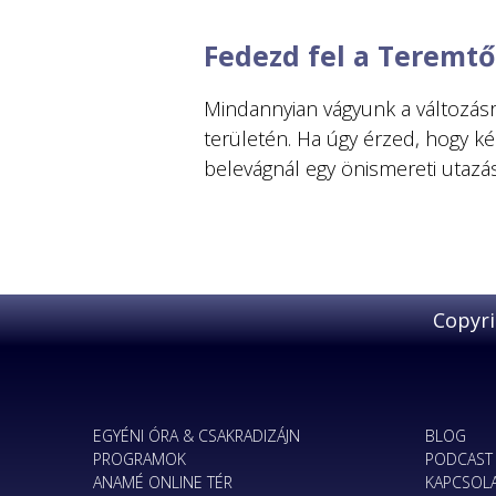
Fedezd fel a Teremtőe
Mindannyian vágyunk a változásr
területén. Ha úgy érzed, hogy ké
EGYÉNI ÓRA & CSAKRADIZÁJN
BLOG
PROGRAMOK
PODCAST
ANAMÉ ONLINE TÉR
KAPCSOL