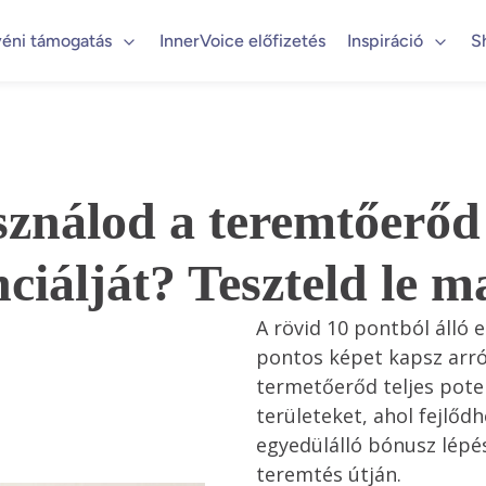
éni támogatás
InnerVoice előfizetés
Inspiráció
S
ználod a teremtőerőd 
ciálját? Teszteld le 
A rövid 10 pontból álló e
pontos képet kapsz arró
termetőerőd teljes poten
területeket, ahol fejlőd
egyedülálló bónusz lépés
teremtés útján. 
