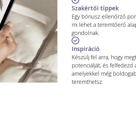
Szakértői tippek
Egy bónusz ellenőrző pont
mi lehet a teremtőerő ala
Inspiráció
Készülj fel arra, hogy meg
potenciálját, és felfedezd
amelyekkel még boldogabb