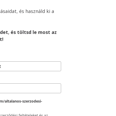
rásaidat, és használd ki a 
et, és töltsd le most az 
t!