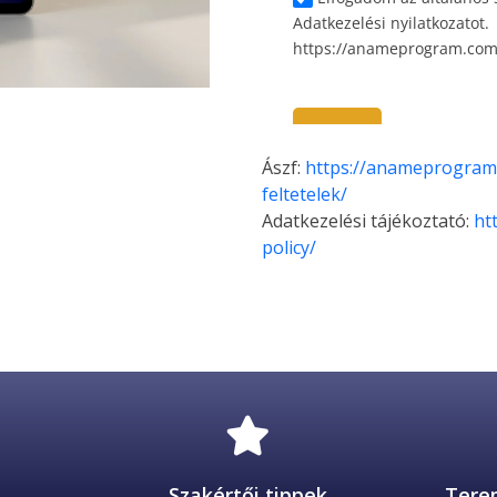
Ászf: 
https://anameprogram.
feltetelek/
Adatkezelési tájékoztató: 
ht
policy/
 
Szakértői tippek
Tere