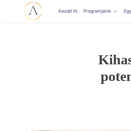
Kezdd itt
Programjaink
Egy
Kihas
poten