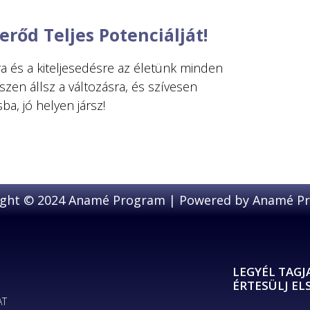
rőd Teljes Potenciálját!
a és a kiteljesedésre az életünk minden 
szen állsz a változásra, és szívesen 
LEGYÉL TAGJ
ÉRTESÜLJ EL
AT