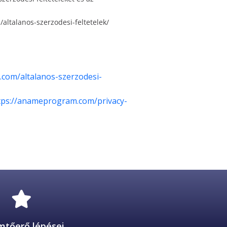
com/altalanos-szerzodesi-
tps://anameprogram.com/privacy-
mtőerő lépései 