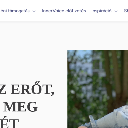
éni támogatás
InnerVoice előfizetés
Inspiráció
S
 ERŐT,
D MEG
ÉT