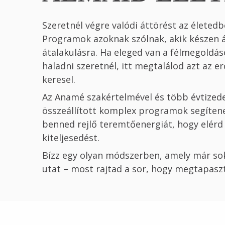
Szeretnél végre valódi áttörést az élete
Programok azoknak szólnak, akik készen 
átalakulásra. Ha eleged van a félmegoldás
haladni szeretnél, itt megtalálod azt az e
keresel.
Az Anamé szakértelmével és több évtizede
összeállított komplex programok segítene
benned rejlő teremtőenergiát, hogy elérd 
kiteljesedést.
Bízz egy olyan módszerben, amely már s
utat – most rajtad a sor, hogy megtapaszt