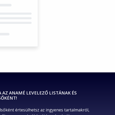
A AZ ANAMÉ LEVELEZŐ LISTÁNAK ÉS
SŐKÉNT!
lsőként értesülhetsz az ingyenes tartalmakról, 