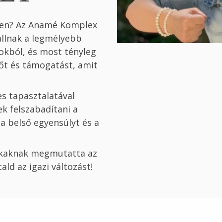
dben? Az Anamé Komplex
állnak a legmélyebb
okból, és most tényleg
rőt és támogatást, amit
s tapasztalatával
k felszabadítani a
a belső egyensúlyt és a
okaknak megmutatta az
ald az igazi változást!