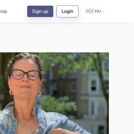
hop
Sign up
Login
🇭🇺
HU