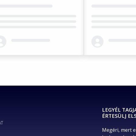
ding...
Loading...
LEGYÉL TAGJ
ÉRTESÜLJ EL
AT
Megéri, mert e