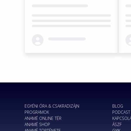
Loading...
Loa
EGYÉNI ÓRA & CSAKRADIZÁJN
BLOG
PROGRAMOK
PODCAST
ANAMÉ ONLINE TÉR
KAPCSOL
ANAMÉ SHOP
ÁSZF
ANAMÉ TÖRTÉNETE
GYIK