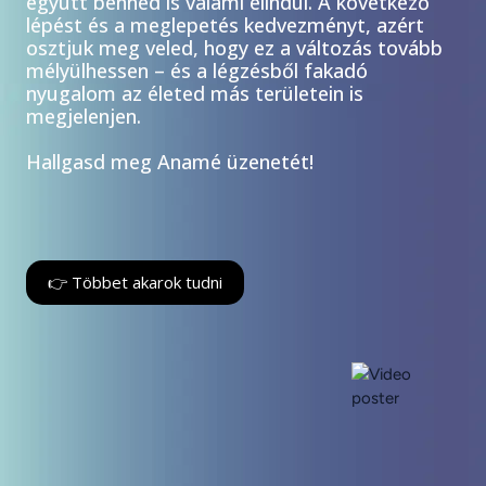
együtt benned is valami elindul. A következő
lépést és a meglepetés kedvezményt, azért
osztjuk meg veled, hogy ez a változás tovább
mélyülhessen – és a légzésből fakadó
nyugalom az életed más területein is
megjelenjen.
Hallgasd meg Anamé üzenetét!
👉 Többet akarok tudni