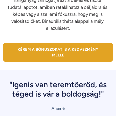
hanganyag támogatja azt a békés és tiszta 
tudatállapotot, amiben rátalálhatsz a céljaidra és 
képes vagy a szellemi fókuszra, hogy meg is 
valósítsd őket. Binaurális théta alappal a mély 
KÉREM A BÓNUSZOKAT IS A KEDVEZMÉNY
MELLÉ
"Igenis van teremtőerőd, és
téged is vár a boldogság!"
Anamé