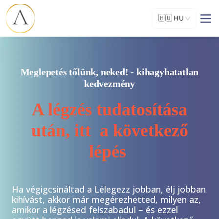
🇭🇺
HU
Meglepetés tőlünk, neked! - kihagyhatatlan
kedvezmény
A légzés tudatosítása
után, itt a következő
lépés
Ha végigcsináltad a Lélegezz jobban, élj jobban
kihívást, akkor már megérezhetted, milyen az,
amikor a légzésed felszabadul – és ezzel