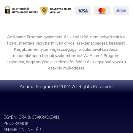
Az Anamé Program gyakorlatai és kiegészítői nem helyettesítik a 
fizikai, mentális vagy bármilyen orvosi szaktanácsadást, kezelést. 
Kérjük, amennyiben egészségügyi problémával küzdesz, 
mindenképpen fordulj szakemberhez. Az Anamé Program 
szándéka, hogy segítse a szellemi fejlődést és kiegyensúlyozza a 
Anamé Program © 2024 All Rights Reserved.
EGYÉNI ÓRA & CSAKRADIZÁJN
PROGRAMOK
ANAMÉ ONLINE TÉR