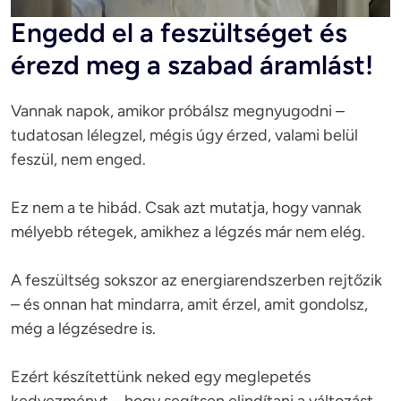
Engedd el a feszültséget és
érezd meg a szabad áramlást!
Vannak napok, amikor próbálsz megnyugodni – 
tudatosan lélegzel, mégis úgy érzed, valami belül 
feszül, nem enged.

Ez nem a te hibád. Csak azt mutatja, hogy vannak 
mélyebb rétegek, amikhez a légzés már nem elég.

A feszültség sokszor az energiarendszerben rejtőzik 
– és onnan hat mindarra, amit érzel, amit gondolsz, 
még a légzésedre is.

Ezért készítettünk neked egy meglepetés 