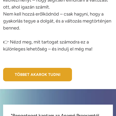
kedvezményt – hogy segítsen elindítani a változást 
ott, ahol igazán számít.

Nem kell hozzá erőlködnöd – csak hagyni, hogy a 
gyakorlás tegye a dolgát, és a változás megtörténjen 
benned.
👉 Nézd meg, mit tartogat számodra ez a 
különleges lehetőség – és indulj el még ma!

TÖBBET AKAROK TUDNI
"Rengeteget kaptam az Anamé Programtól. 