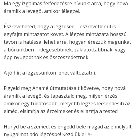
Ma egy izgalmas felfedezésre hívunk: arra, hogy hová 
áramlik a levegő, amikor lélegzel.
Észreveheted, hogy a légzésed – észrevétlenül is – 
egyfajta mintázatot követ. A légzés mintázata hosszú 
távon is hatással lehet arra, hogyan érezzük magunkat 
a bőrünkben – idegesebbnek, zaklatottabbnak, vagy 
épp nyugodtnak és összeszedettnek.
A jó hír: a légzésünkön lehet változtatni.
Figyeld meg Anamé útmutatásait követve, hogy hová 
áramlik a levegő, és tapasztald meg, milyen érzés, 
amikor egy tudatosabb, mélyebb légzés lecsendesíti az 
elméd, elsimítja az érzelmeket és ellazítja a tested.
Hunyd be a szemed, és engedd bele magad az elmélyült, 
nyugalmat adó légzésbe! Kezdjük el! ✨