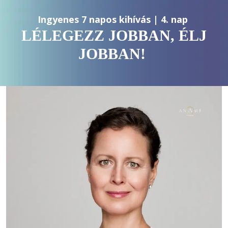
Ingyenes 7 napos kihívás | 4. nap 
LÉLEGEZZ JOBBAN, ÉLJ
JOBBAN!