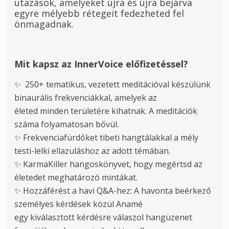
utazások, amelyeket újra és újra bejárva
egyre mélyebb rétegeit fedezheted fel
önmagadnak.
Mit kapsz az InnerVoice előfizetéssel?
✨  250+ tematikus, vezetett meditációval készülünk 
binaurális frekvenciákkal, amelyek az

életed minden területére kihatnak. A meditációk 
száma folyamatosan bővül.

✨ Frekvenciafürdőket tibeti hangtálakkal a mély 
testi-lelki ellazuláshoz az adott témában.

✨ KarmaKiller hangoskönyvet, hogy megértsd az 
életedet meghatározó mintákat.

✨ Hozzáférést a havi Q&A-hez: A havonta beérkező 
személyes kérdések közül Anamé

egy kiválasztott kérdésre válaszol hangüzenet 