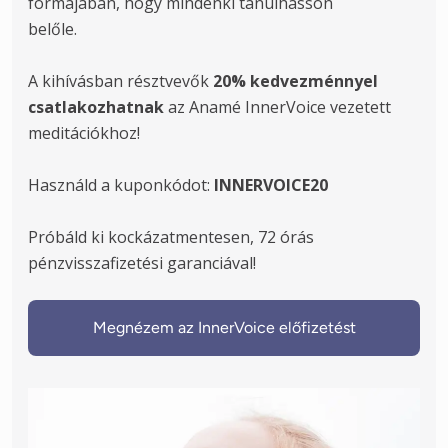
formájában, hogy mindenki tanulhasson

belőle.

A kihívásban résztvevők 
20% kedvezménnyel 
csatlakozhatnak
 az Anamé InnerVoice vezetett 
Használd a kuponkódot: 
INNERVOICE20
Próbáld ki kockázatmentesen, 72 órás 
pénzvisszafizetési garanciával!
Megnézem az InnerVoice előfizetést