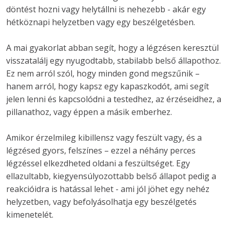
döntést hozni vagy helytállni is nehezebb - akár egy 
hétköznapi helyzetben vagy egy beszélgetésben. 
A mai gyakorlat abban segít, hogy a légzésen keresztül 
visszatalálj egy nyugodtabb, stabilabb belső állapothoz. 
Ez nem arról szól, hogy minden gond megszűnik – 
hanem arról, hogy kapsz egy kapaszkodót, ami segít 
jelen lenni és kapcsolódni a testedhez, az érzéseidhez, a 
pillanathoz, vagy éppen a másik emberhez.
Amikor érzelmileg kibillensz vagy feszült vagy, és a 
légzésed gyors, felszínes – ezzel a néhány perces 
légzéssel elkezdheted oldani a feszültséget. Egy 
ellazultabb, kiegyensúlyozottabb belső állapot pedig a 
reakcióidra is hatással lehet - ami jól jöhet egy nehéz 
helyzetben, vagy befolyásolhatja egy beszélgetés 
kimenetelét.