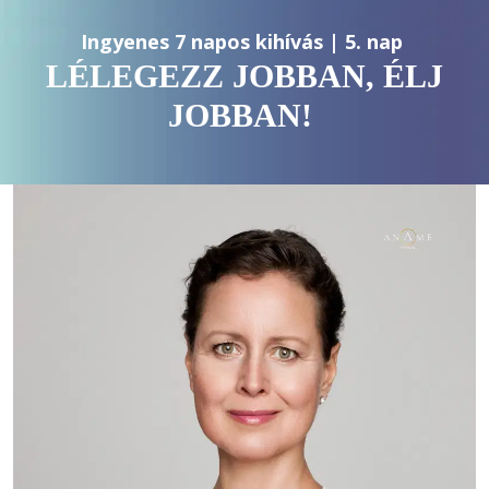
Ingyenes 7 napos kihívás | 5. nap 
LÉLEGEZZ JOBBAN, ÉLJ
JOBBAN!