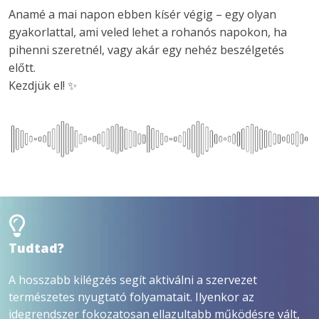
Anamé a mai napon ebben kísér végig – egy olyan 
gyakorlattal, ami veled lehet a rohanós napokon, ha 
pihenni szeretnél, vagy akár egy nehéz beszélgetés 
előtt.

Tudtad?
A hosszabb kilégzés segít aktiválni a szervezet
természetes nyugtató folyamatait. Ilyenkor az
idegrendszer fokozatosan ellazultabb működésre vált,