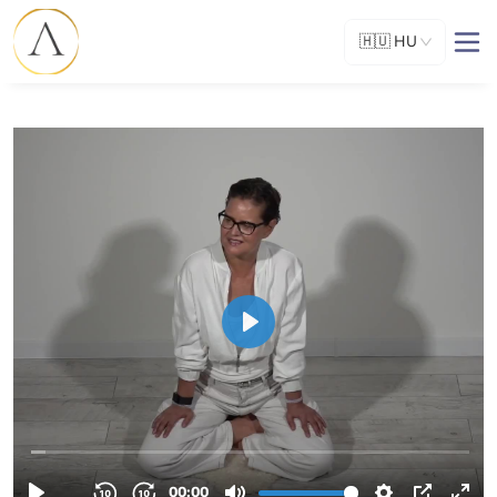
🇭🇺
HU