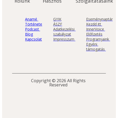
Rólunk
Hasznos
Szolgáltatásaink
Anamé 
GYIK
Eseménynaptár
Története
ÁSZF
Kezdd itt 
Podcast 
Adatkezelési 
InnerVoice 
Blog
szabályzat
Előfizetés
Kapcsolat
Impresszum 
Programjaink 
Egyéni 
támogatás 
Copyright © 2026 All Rights 
Reserved 