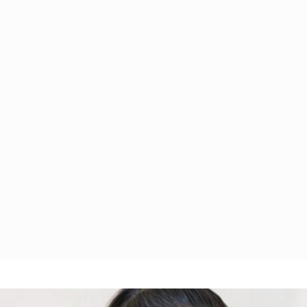
mények 
Három egymásra épülő 
8 lépésből 
lről, 
online kurzussorozat, 
programso
y 
amely a megbocsátáson 
azoknak ak
rnak körül, 
és önszereteten keresztül 
témán mél
tnak, 
segít egyre inkább 
szeretnéne
ennél 
szeretetből megteremteni 
valódi válto
a vágyaidat. 