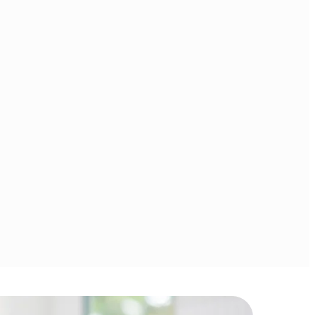
álló vezetett 
Különleges időszakokhoz 
rozatok, 
kapcsolódó, limitált ideig 
ik egy-egy 
elérhető programok, 
yebben 
amelyek segítenek 
k dolgozni, és 
tudatosan kapcsolódni az 
zást elérni. 
adott időszak energiáihoz.  