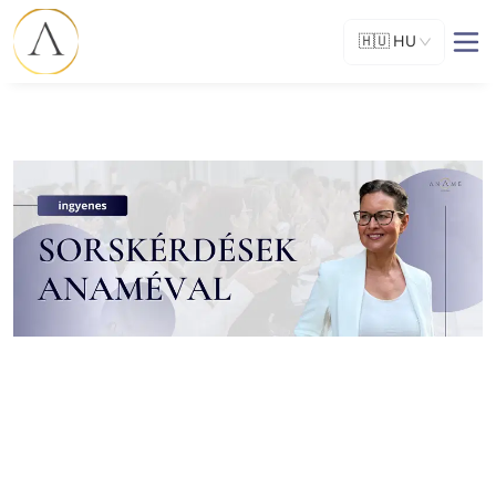
🇭🇺
HU