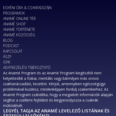
EGYÉNI ÓRA & CSAKRADIZÁJN
PROGRAMOK
ANAMÉ ONLINE TÉR
ANAMÉ SHOP
ANAMÉ TÖRTÉNETE
ANAMÉ KÖZÖSSÉG
BLOG
PODCAST
KAPCSOLAT
ÁSZF
GYIK
ADATKEZELÉSI TÁJÉKOZTATÓ
Az Anamé Program és az Anamé Program kiegészítői nem
helyettesítik a fizikai, mentális vagy bármilyen más orvosi
szaktanácsadást, kezelést. Kérjük, amennyiben egészségügyi
problémával küzdesz, mindenképpen fordulj szakemberhez. Az
Anamé Program szándéka, hogy a megadott információk alapján
segítse a szellemi fejlődést és kiegyensúlyozza a csakrák
működését.
LEGYÉL TAGJA AZ ANAMÉ LEVELEZŐ LISTÁNAK ÉS
ÉRTESÜLJ ELSŐKÉNT!