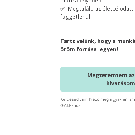
munkahelyeden.
✅  Megtaláld az életcélodat,
függetlenül
Tarts velünk, hogy a munká
öröm forrása legyen!
Megteremtem az 
hivatásom
Kérdésed van? Nézd meg a gyakran ismé
GY.I.K-hoz