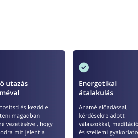
ső utazás
Energetikai
méval
átalakulás
tosítsd és kezdd el
Anamé előadással,
íteni magadban
kérdésekre adott
é vezetésével, hogy
válaszokkal, meditáció
odra mit jelent a
és szellemi gyakorlat