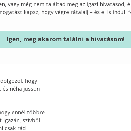
, vagy még nem találtad meg az igazi hivatásod, él
Igen, meg akarom találni a hivatásom!
dolgozol, hogy 
, és néha jusson 
 hogy ennél többre 
 igazán, szívből 
mi csak rád 