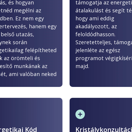
tás, és hogyan
támogatja az energeti
etnéd megélni az
átalakulást és segít t
edben. Ez nem egy
hogy ami eddig
iertervezés, hanem egy
akadályozott, az
 belső utazás,
feloldódhasson.
ynek során
Szeretetteljes, támog
etikailag felépítheted
jelenléte az egész
k az örömteli és
programot végigkísér
ljesítő munkának az
majd.
sét, ami valóban neked
rgetikai Kód
Kristálykonzultác