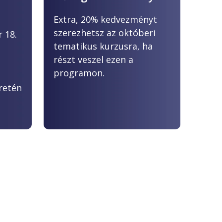
Extra, 20% kedvezményt
szerezhetsz az októberi
 18.
tematikus kurzusra, ha
részt veszel ezen a
programon.
l
eretén