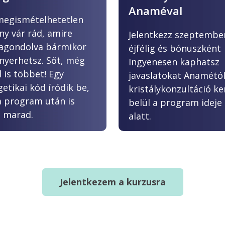
Anaméval
megismételhetetlen
ny vár rád, amire
Jelentkezz szeptember
zagondolva bármikor
éjfélig és bónuszként
 nyerhetsz. Sőt, még
Ingyenesen kaphatsz
 is többet! Egy
javaslatokat Anamétó
etikai kód íródik be,
kristálykonzultáció k
a program után is
belül a program ideje
d marad.
alatt.
Jelentkezem a kurzusra