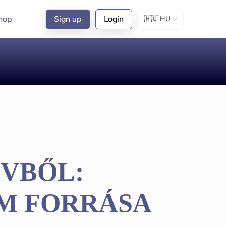
hop
Sign up
Login
🇭🇺
HU
ÍVBŐL:
M FORRÁSA