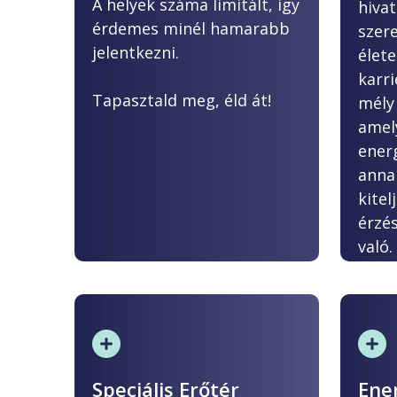
A helyek száma limitált, így
hiva
érdemes minél hamarabb
szer
jelentkezni.
élet
karr
Tapasztald meg, éld át!
mély
amel
energ
anna
kite
érzé
való.
Speciális Erőtér
Ene