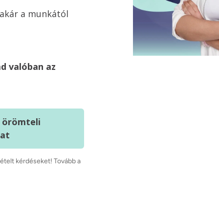
 akár a munkától 
d valóban az 
örömteli
at
telt kérdéseket! Tovább a 