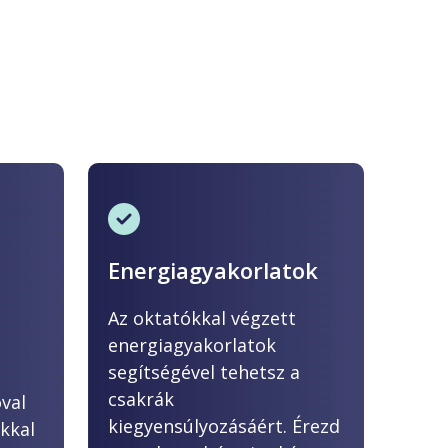
Energiagyakorlatok
Az oktatókkal végzett
energiagyakorlatok
segítségével tehetsz a
csakrák
val
kiegyensúlyozásáért. Érezd
okkal