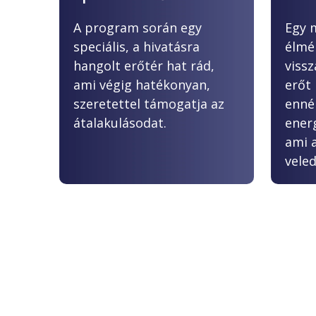
A program során egy
Egy 
speciális, a hivatásra
élmé
hangolt erőtér hat rád,
viss
ami végig hatékonyan,
erőt
szeretettel támogatja az
ennél
átalakulásodat.
energ
ami 
vele