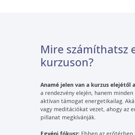
Mire számíthatsz 
kurzuson?
Anamé jelen van a kurzus elejétől 
a rendezvény elején, hanem minden 
aktívan támogat energetikailag. Aká
vagy meditációkat vezet, ahogy az e
pillanat megkívánják.
Egyéni fókusz: 
Ebben az erőtérben t