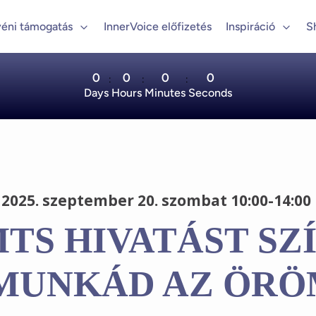
éni támogatás
InnerVoice előfizetés
Inspiráció
S
0
0
0
0
:
:
:
Days
Hours
Minutes
Seconds
2025. szeptember 20. szombat 10:00-14:00 
TS HIVATÁST SZ
 MUNKÁD AZ ÖRÖ