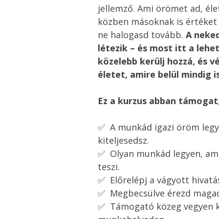
jellemző. Ami örömet ad, élet
közben másoknak is értéket 
ne halogasd tovább. 
A neked
létezik – és most itt a lehe
közelebb kerülj hozzá, és v
életet, amire belül mindig i
Ez a kurzus abban támogat
✅  A munkád igazi öröm legy
kiteljesedsz.

✅  Olyan munkád legyen, ami 
teszi.
✅  Előrelépj a vágyott hivatás
✅  Megbecsülve érezd magad
✅  Támogató közeg vegyen k