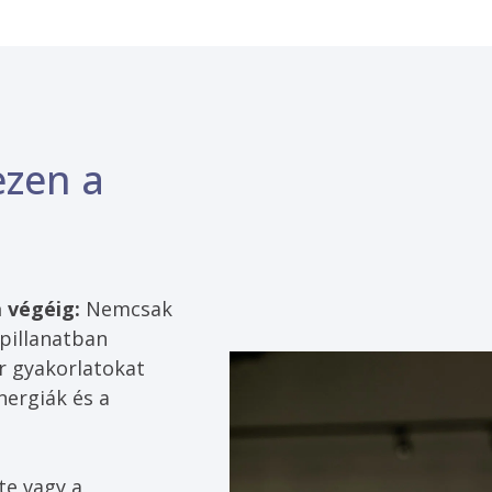
ezen a
a végéig:
 Nemcsak 
pillanatban 
r gyakorlatokat 
nergiák és a 
e vagy a 