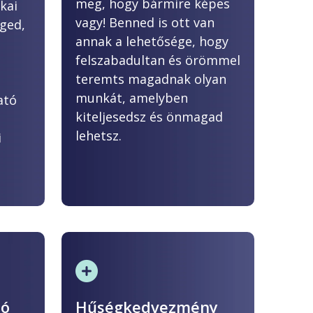
meg, hogy bármire képes
kai
vagy! Benned is ott van
éged,
annak a lehetősége, hogy
felszabadultan és örömmel
teremts magadnak olyan
munkát, amelyben
ató
kiteljesedsz és önmagad
lehetsz.
i
ió
Hűségkedvezmény