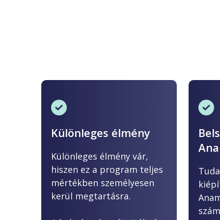
Különleges élmény
Bel
Ana
Különleges élmény vár,
hiszen ez a program teljes
Tuda
mértékben személyesen
kiép
kerül megtartásra.
Anam
szám