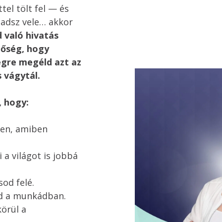
tel tölt fel — és 
adsz vele… akkor 
 való hivatás 
tőség, hogy 
égre megéld azt az 
s vágytál.
, hogy:
en, amiben 
a világot is jobbá 
od felé.

 a munkádban.

örül a 