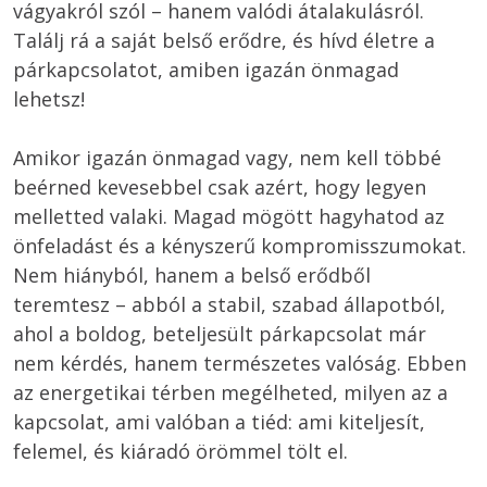
vágyakról szól – hanem valódi átalakulásról. 
Találj rá a saját belső erődre, és hívd életre a 
párkapcsolatot, amiben igazán önmagad 
lehetsz!
Amikor igazán önmagad vagy, nem kell többé 
beérned kevesebbel csak azért, hogy legyen 
melletted valaki. Magad mögött hagyhatod az 
önfeladást és a kényszerű kompromisszumokat. 
Nem hiányból, hanem a belső erődből 
teremtesz – abból a stabil, szabad állapotból, 
ahol a boldog, beteljesült párkapcsolat már 
nem kérdés, hanem természetes valóság. Ebben 
az energetikai térben megélheted, milyen az a 
kapcsolat, ami valóban a tiéd: ami kiteljesít, 
felemel, és kiáradó örömmel tölt el.