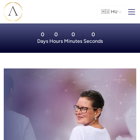
🇭🇺
HU
0
0
0
0
:
:
:
Days
Hours
Minutes
Seconds