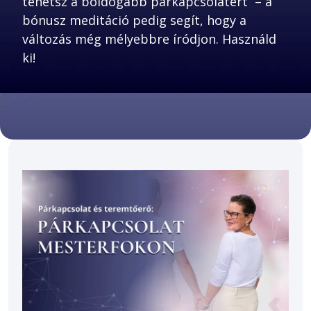
tehetsz a boldogabb párkapcsolatért  – a 
bónusz meditáció pedig segít, hogy a 
változás még mélyebbre íródjon. Használd 