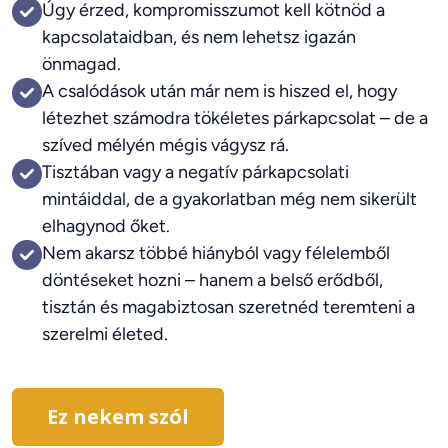
Úgy érzed, kompromisszumot kell kötnöd a
kapcsolataidban, és nem lehetsz igazán
önmagad.
A csalódások után már nem is hiszed el, hogy
létezhet számodra tökéletes párkapcsolat – de a
szíved mélyén mégis vágysz rá.
Tisztában vagy a negatív párkapcsolati
mintáiddal, de a gyakorlatban még nem sikerült
elhagynod őket.
Nem akarsz többé hiányból vagy félelemből
döntéseket hozni – hanem a belső erődből,
tisztán és magabiztosan szeretnéd teremteni a
szerelmi életed.
Ez nekem szól