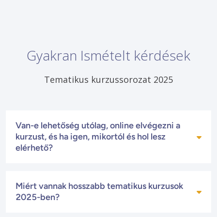
Gyakran Ismételt kérdések
Tematikus kurzussorozat 2025
Van-e lehetőség utólag, online elvégezni a
kurzust, és ha igen, mikortól és hol lesz
elérhető?
Igen. Várhatóan egy héttel a kurzus után lesz
Miért vannak hosszabb tematikus kurzusok
elérhető az Anamé Program honlapján, a
2025-ben?
www.anameprogram.hu
oldalon. Figyeld az