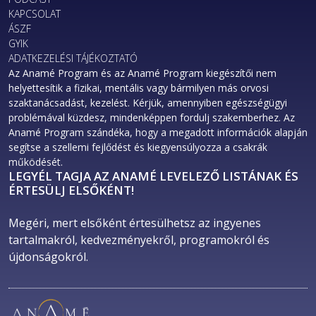
könnyedén tudsz mozogni és lélegezni. Ha
KAPCSOLAT
szeretnél átöltözni, akkor a kurzus helyszínén
ÁSZF
van rá lehetőséged.
GYIK
ADATKEZELÉSI TÁJÉKOZTATÓ
Az Anamé Program és az Anamé Program kiegészítői nem
helyettesítik a fizikai, mentális vagy bármilyen más orvosi
szaktanácsadást, kezelést. Kérjük, amennyiben egészségügyi
problémával küzdesz, mindenképpen fordulj szakemberhez. Az
Anamé Program szándéka, hogy a megadott információk alapján
segítse a szellemi fejlődést és kiegyensúlyozza a csakrák
működését.
LEGYÉL TAGJA AZ ANAMÉ LEVELEZŐ LISTÁNAK ÉS
ÉRTESÜLJ ELSŐKÉNT!
Megéri, mert elsőként értesülhetsz az ingyenes 
tartalmakról, kedvezményekről, programokról és 
újdonságokról. 