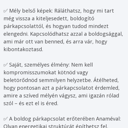
✅ Mély belső képek: Ráláthatsz, hogy mi tart 
még vissza a kiteljesedett, boldogító 
párkapcsolattól, és hogyan tudod mindezt 
elengedni. Kapcsolódhatsz azzal a boldogsággal, 
ami már ott van benned, és arra vár, hogy 
kibontakoztasd.

✅ Saját, személyes élmény: Nem kell 
kompromisszumokat kötnöd vagy 
beletörődnöd semmilyen helyzetbe. Átélheted, 
hogy pontosan azt a párkapcsolatot érdemled, 
amire a szíved mélyén vágysz, ami igazán rólad 
szól – és ezt el is éred.

✅ A boldog párkapcsolat erőterében Anaméval: 
Olyan energetikai struktúrát építhetsz fel, 