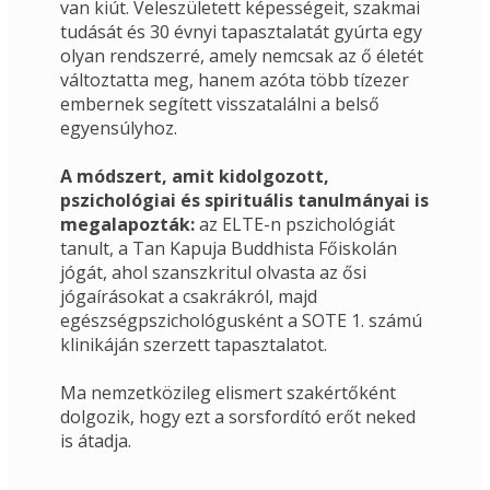
van kiút. Veleszületett képességeit, szakmai 
tudását és 30 évnyi tapasztalatát gyúrta egy 
olyan rendszerré, amely nemcsak az ő életét 
változtatta meg, hanem azóta több tízezer 
embernek segített visszatalálni a belső 
egyensúlyhoz. 
A módszert, amit kidolgozott, 
pszichológiai és spirituális tanulmányai is 
megalapozták: 
az ELTE-n pszichológiát 
tanult, a Tan Kapuja Buddhista Főiskolán 
jógát, ahol szanszkritul olvasta az ősi 
jógaírásokat a csakrákról, majd 
egészségpszichológusként a SOTE 1. számú 
klinikáján szerzett tapasztalatot. 
Ma nemzetközileg elismert szakértőként 
dolgozik, hogy ezt a sorsfordító erőt neked 
is átadja. 