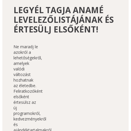
LEGYÉL TAGJA ANAMÉ
LEVELEZŐLISTÁJÁNAK ÉS
ÉRTESÜLJ ELSŐKÉNT!
Ne maradj le 
azokról a 
lehetőségekről, 
amelyek 
valódi 
változást 
hozhatnak 
az életedbe. 
Feliratkozóként 
elsőként 
értesülsz az 
új 
programokról, 
kedvezményekről 
és 
ajándéktartalmakról 