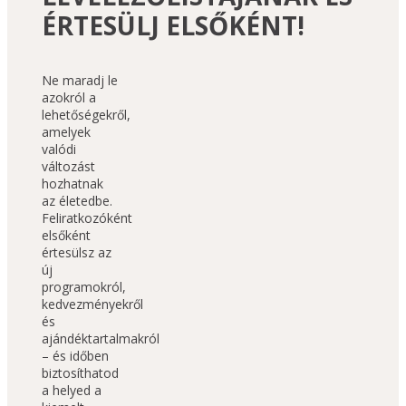
ÉRTESÜLJ ELSŐKÉNT!
Ne maradj le 
azokról a 
lehetőségekről, 
amelyek 
valódi 
változást 
hozhatnak 
az életedbe. 
Feliratkozóként 
elsőként 
értesülsz az 
új 
programokról, 
kedvezményekről 
és 
ajándéktartalmakról 
– és időben 
biztosíthatod 
a helyed a 