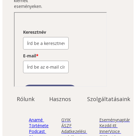
kiemelt 
eseményeken.
Rólunk
Hasznos
Szolgáltatásaink
Anamé 
GYIK
Eseménynaptár
Története
ÁSZF
Kezdd itt 
Podcast 
Adatkezelési 
InnerVoice 