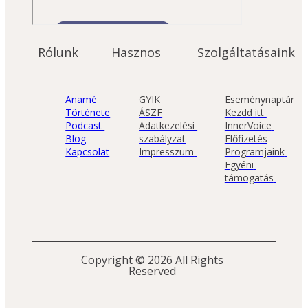
Rólunk
Hasznos
Szolgáltatásaink
Anamé 
GYIK
Eseménynaptár
Története
ÁSZF
Kezdd itt 
Podcast 
Adatkezelési 
InnerVoice 
Blog
szabályzat
Előfizetés
Kapcsolat
Impresszum 
Programjaink 
Egyéni 
támogatás 
Copyright © 2026 All Rights 
Reserved 