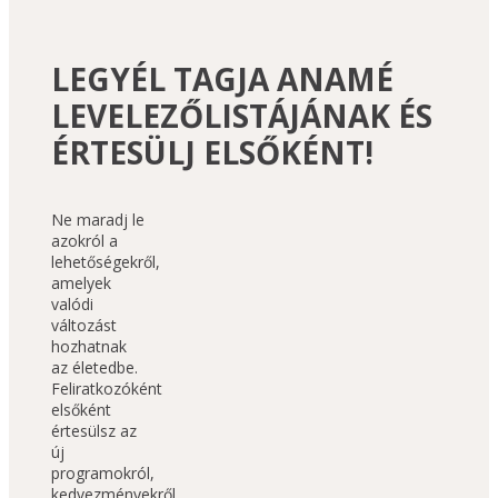
LEGYÉL TAGJA ANAMÉ
LEVELEZŐLISTÁJÁNAK ÉS
ÉRTESÜLJ ELSŐKÉNT!
Ne maradj le 
azokról a 
lehetőségekről, 
amelyek 
valódi 
változást 
hozhatnak 
az életedbe. 
Feliratkozóként 
elsőként 
értesülsz az 
új 
programokról, 
kedvezményekről 