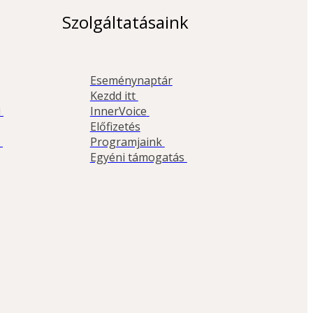
Szolgáltatásaink
Eseménynaptár
Kezdd itt 
InnerVoice 
 
Előfizetés
Programjaink 
 
Egyéni támogatás 