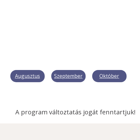
Augusztus
Szeptember
Október
A program változtatás jogát fenntartjuk! 