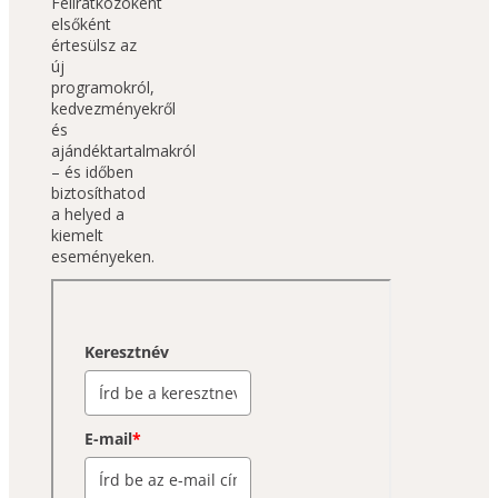
Feliratkozóként 
elsőként 
értesülsz az 
új 
programokról, 
kedvezményekről 
és 
ajándéktartalmakról 
– és időben 
biztosíthatod 
a helyed a 
kiemelt 
eseményeken.