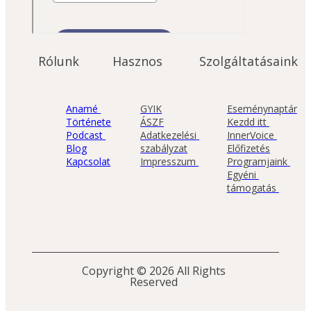
Rólunk
Hasznos
Szolgáltatásaink
Anamé 
GYIK
Eseménynaptár
Története
ÁSZF
Kezdd itt 
Podcast 
Adatkezelési 
InnerVoice 
Blog
szabályzat
Előfizetés
Kapcsolat
Impresszum 
Programjaink 
Egyéni 
támogatás 
Copyright © 2026 All Rights 
Reserved 