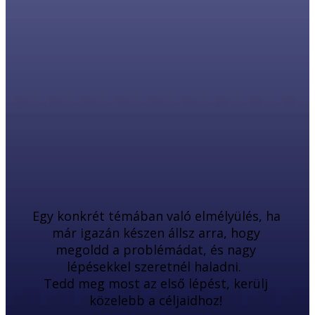
Egy konkrét témában való elmélyülés, ha 
már igazán készen állsz arra, hogy 
megoldd a problémádat, és nagy 
lépésekkel szeretnél haladni.  
Tedd meg most az első lépést, kerülj 
közelebb a céljaidhoz! 