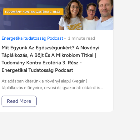
Energetikai tudatosság Podcast
-
1
minute
read
Mit Együnk Az Egészségünkért? A Növényi
Táplálkozás, A Böjt És A Mikrobiom Titkai |
Tudomány Kontra Ezotéria 3. Rész -
Energetikai Tudatosság Podcast
Az adásban kitérünk a növényi alapú (vegán)
táplálkozás előnyeire, orvosi és gyakorlati oldalról is
körbejárva a témát.
Read More