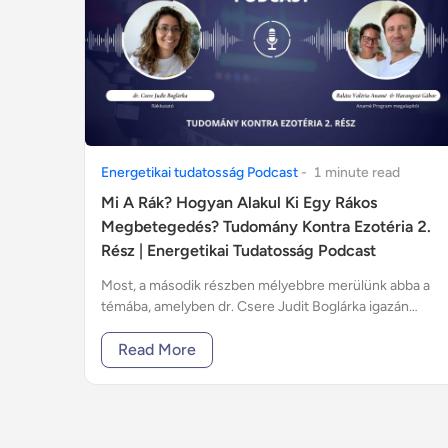
Energetikai tudatosság Podcast
-
1
minute
read
Mi A Rák? Hogyan Alakul Ki Egy Rákos
Megbetegedés? Tudomány Kontra Ezotéria 2.
Rész | Energetikai Tudatosság Podcast
Most, a második részben mélyebbre merülünk abba a
témába, amelyben dr. Csere Judit Boglárka igazán
otthon van: a rákos megbetegedés és megelőzés
világába.
Read More