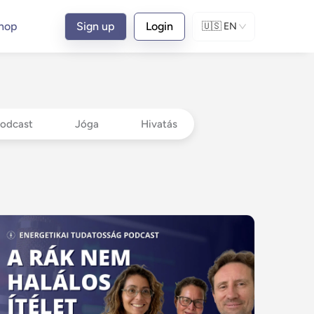
hop
Sign up
Login
🇺🇸
EN
Podcast
Jóga
Hivatás