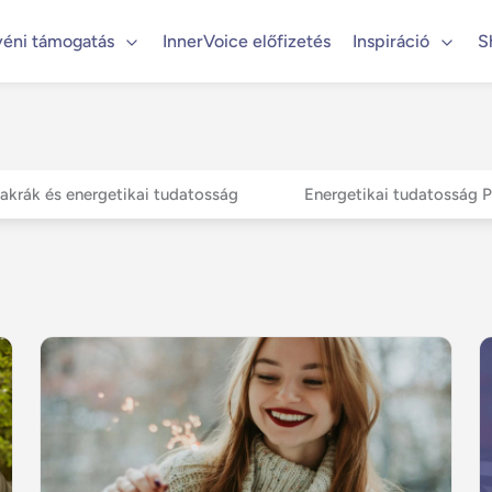
yéni támogatás
InnerVoice előfizetés
Inspiráció
S
akrák és energetikai tudatosság
Energetikai tudatosság 