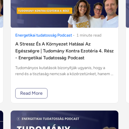
Energetikai tudatosság Podcast
-
1
minute
read
A Stressz És A Környezet Hatásai Az
Egészségre | Tudomány Kontra Ezotéria 4. Rész
- Energetikai Tudatosság Podcast
Tudományos kutatások bizonyítják ugyanis, hogy a
rend és a tisztaság nemcsak a közérzetünket, hanem a
stressz-szintünket is befolyásolja.
Read More