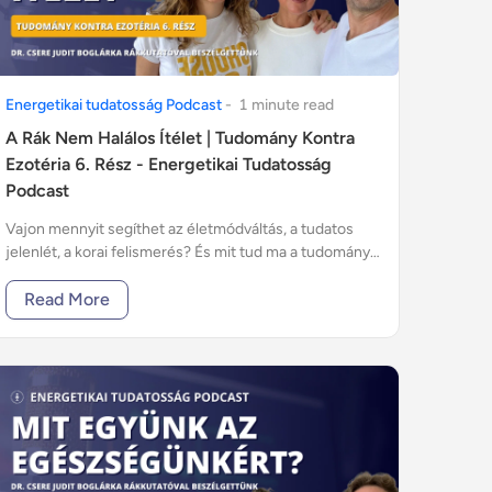
Energetikai tudatosság Podcast
-
1
minute
read
A Rák Nem Halálos Ítélet | Tudomány Kontra
Ezotéria 6. Rész - Energetikai Tudatosság
Podcast
Vajon mennyit segíthet az életmódváltás, a tudatos
jelenlét, a korai felismerés? És mit tud ma a tudomány
az öngyógyító mechanizmusokról, amelyek bennünk
dolgoznak?
Read More