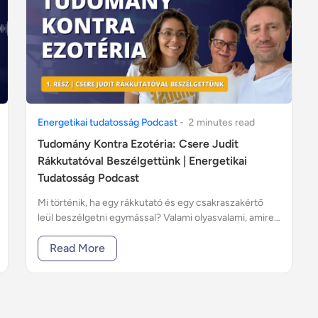
Energetikai tudatosság Podcast
-
2
minute
s
read
Tudomány Kontra Ezotéria: Csere Judit
Rákkutatóval Beszélgettünk | Energetikai
Tudatosság Podcast
Mi történik, ha egy rákkutató és egy csakraszakértő
leül beszélgetni egymással? Valami olyasvalami, amire
sokunknak nagy szüksége van…
Read More