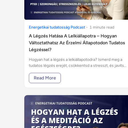
Energetikai tudatosság Podcast
-
1
minute
read
A Légzés Hatása A Lelkiállapotra – Hogyan
Változtathatsz Az Érzelmi Állapotodon Tudatos
Légzéssel?
Hogyan hat a légzés a lelkiállapotodra? Ismerd meg a
tudatos légzés erejét, csökkentsd a stresszt, és javítsd
a mentális egészséged! Kattints és tudd meg hogyan!
Read More