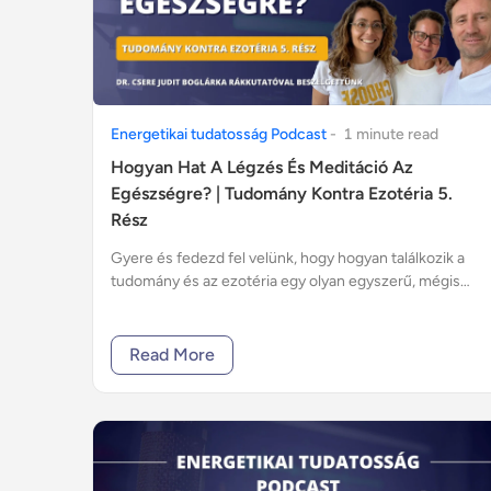
Energetikai tudatosság Podcast
-
1
minute
read
Hogyan Hat A Légzés És Meditáció Az
Egészségre? | Tudomány Kontra Ezotéria 5.
Rész
Gyere és fedezd fel velünk, hogy hogyan találkozik a
tudomány és az ezotéria egy olyan egyszerű, mégis
lenyűgöző eszközben, mint a légzés!
Read More