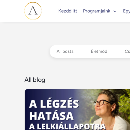
Kezdd itt
Programjaink
Eg
All posts
Életmód
Cs
All blog