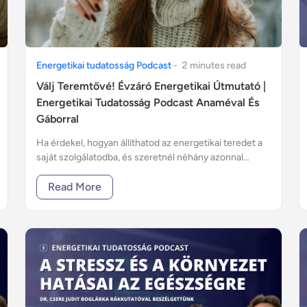
Energetikai tudatosság Podcast
-
2
minute
s
read
Válj Teremtővé! Évzáró Energetikai Útmutató |
Energetikai Tudatosság Podcast Anaméval És
Gáborral
Ha érdekel, hogyan állíthatod az energetikai teredet a
saját szolgálatodba, és szeretnél néhány azonnal
alkalmazható tippet, akkor ez a bejegyzés neked szól!
Read More